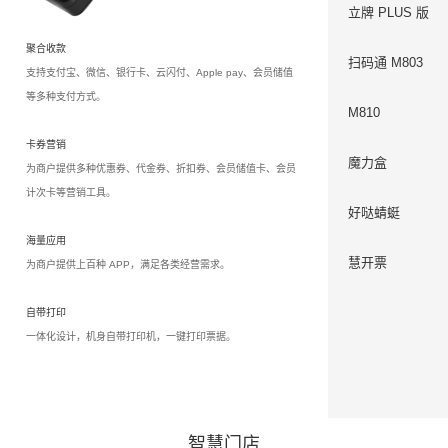
立牌 PLUS 版
聚合收款
扫码通 M803
支持支付宝、微信、银行卡、云闪付、Apple pay、会员储值
等多种支付方式。
M810
卡券营销
魔力盒
为商户提供多种优惠券、代金券、折扣券、会员储值卡、会员
计次卡等营销工具。
好哒蜻蜓
海量应用
慧开票
为商户提供上百种 APP，满足各类经营需求。
自带打印
一体化设计，机身自带打印机，一键打印票据。
智慧门店