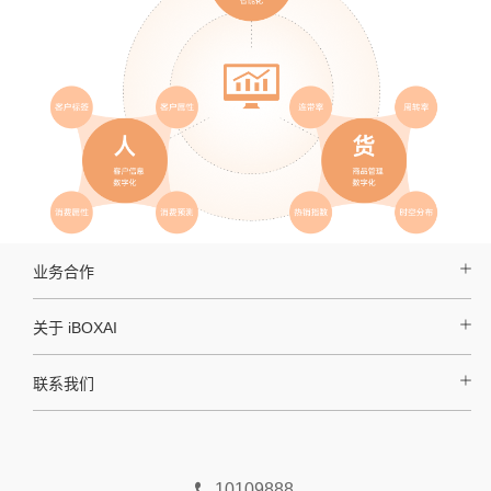
业务合作
好哒 AI
关于 iBOXAI
企业公告
官方新闻
联系我们
商管平台
商户服务平台
地址
上海·浦东新区张江镇盛夏路666号普洛斯盛银大厦E栋806室
10109888