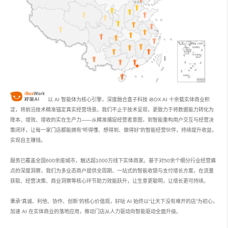
以 AI 智能体为核心引擎，深度融合盒子科技 iBOX AI 十余载实体商业积
淀，将前沿技术精准锚定真实经营场景。我们不止于技术呈现，更致力于将数据能力转化为
降本、增效、增收的实在生产力——从精准捕捉经营者意图，到智能重构用户交互与经营决
策闭环，让每一家门店都能拥有“听得懂、想得到、做得好”的智能经营伙伴，持续提升收益，
实现自主赚钱。
服务已覆盖全国600余座城市，触达超1000万线下实体商家。基于对50余个细分行业经营痛
点的深度洞察，我们为多业态商户提供全周期、一站式的智能收银与支付增长方案，在流量
获取、经营决策、商业洞察等核心环节助力效能跃升，让生意更聪明，让增长更可持续。
秉承“真诚、利他、协作、创新”的核心价值观，好哒 AI 始终以“让天下没有难开的店”为初心，
加速 AI 在实体商业的落地应用，推动门店从人力驱动向智能驱动全面升级。