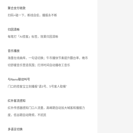
聚合支付收款
扫码+碰一下，断线自愈，播报永不断
归因清晰
每笔打「AI揽客」标签，效果归因清晰
音乐播放
海量在线曲库，一句话切换；午市播快节奏提升翻台率，晚市
切舒缓音乐营造氛围；打烊时间自动播收工音乐
与Nano联动叫号
门口的揽客宝立刻播报"请3号、5号客人取餐"
红外客流感知
红外传感器感知门口人流量，高峰期自动加大喊客和播报力
度，低谷期自动降频，不扰民
多语言切换