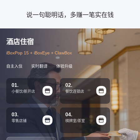
说一句聪明话，多赚一笔实在钱
酒店住宿
iBoxPop 15 + iBoxEye + ClawBox
自主入住
实时翻译
体验升级
01.
02.
小餐饮/新开店
餐饮连锁店
03.
04.
零售店铺
棋牌室/茶室