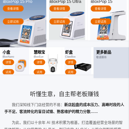
iBoxPop 15 Pro
iBoxPop 15 Ultra
iBoxPop 15
查看详情
查看详情
查看详情
立即试用
立即试用
立即试用
小盒
慧眼宝
虾盒
更多新品
iBoxNano
iBoxEye
ClawBox
敬请期待
详情
详情
详情
试用
试用
试用
听懂生意，自主帮老板赚钱
我们深知线下门店经营的不易：
新店起盘的成本压力、高峰时段的人
手不足、客流转化的盲目试错、熟客维护的精力分散……
为此，我们以十余年 AI 技术积累为根基，打造覆盖经营全场景的智