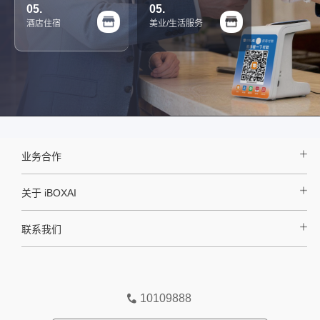
05.
05.
酒店住宿
美业/生活服务
业务合作
好哒 AI
关于 iBOXAI
企业公告
官方新闻
联系我们
商管平台
商户服务平台
地址
上海·浦东新区张江镇盛夏路666号普洛斯盛银大厦E栋806室
10109888
深圳·南山区软件产业基地5栋C座503室